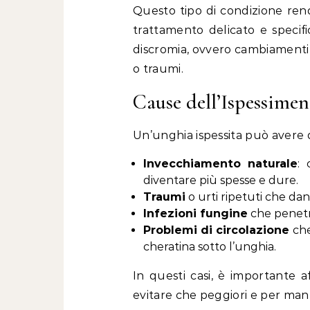
Questo tipo di condizione rend
trattamento delicato e specif
discromia, ovvero cambiamenti d
o traumi.
Cause dell’Ispessimen
Un’unghia ispessita può avere d
Invecchiamento naturale
: 
diventare più spesse e dure.
Traumi
o urti ripetuti che da
Infezioni fungine
che penetr
Problemi di circolazione
che
cheratina sotto l’unghia.
In questi casi, è importante 
evitare che peggiori e per ma