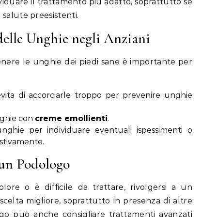
iduare il trattamento più adatto, soprattutto se
salute preesistenti.
delle Unghie negli Anziani
nere le unghie dei piedi sane è importante per
vita di accorciarle troppo per prevenire unghie
unghie con
creme emollienti
.
nghie per individuare eventuali ispessimenti o
stivamente.
 un Podologo
lore o è difficile da trattare, rivolgersi a un
scelta migliore, soprattutto in presenza di altre
logo può anche consigliare trattamenti avanzati