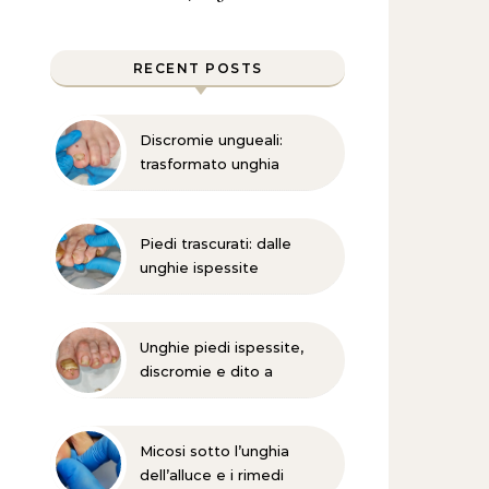
RECENT POSTS
Discromie ungueali:
trasformato unghia
danneggiata
Piedi trascurati: dalle
unghie ispessite
all’onicomicosi
Unghie piedi ispessite,
discromie e dito a
martello?
Micosi sotto l’unghia
dell’alluce e i rimedi