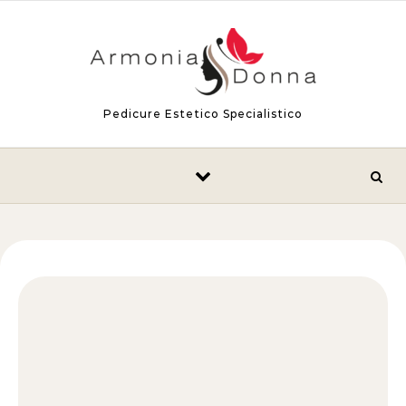
Skip to content
Pedicure Estetico Specialistico