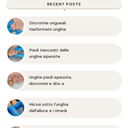
RECENT POSTS
Discromie ungueali:
trasformato unghia
danneggiata
Piedi trascurati: dalle
unghie ispessite
all’onicomicosi
Unghie piedi ispessite,
discromie e dito a
martello?
Micosi sotto l’unghia
dell’alluce e i rimedi