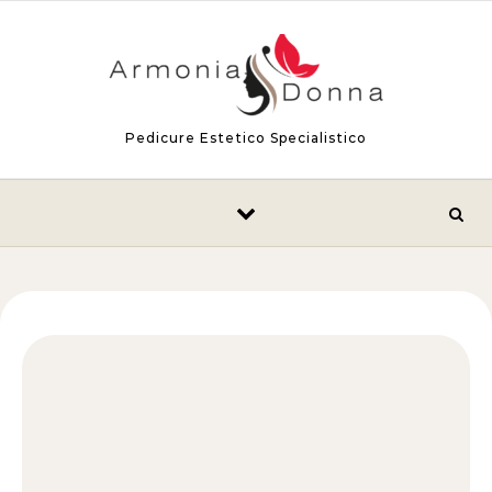
Skip to content
Pedicure Estetico Specialistico