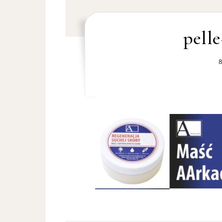
pell
8