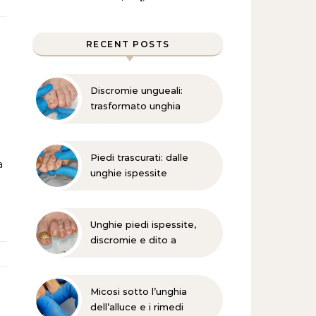
RECENT POSTS
Discromie ungueali:
trasformato unghia
danneggiata
Piedi trascurati: dalle
a
unghie ispessite
all’onicomicosi
Unghie piedi ispessite,
discromie e dito a
martello?
Micosi sotto l’unghia
dell’alluce e i rimedi