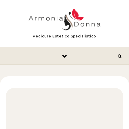
Skip to content
Pedicure Estetico Specialistico