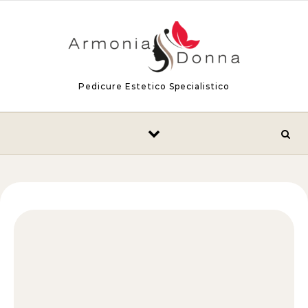
Skip to content
Pedicure Estetico Specialistico