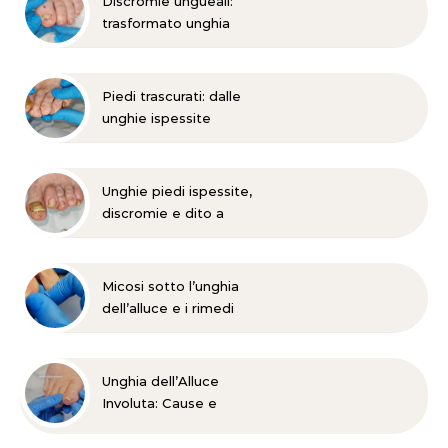
Discromie ungueali:
trasformato unghia
danneggiata
Piedi trascurati: dalle
unghie ispessite
all’onicomicosi
Unghie piedi ispessite,
discromie e dito a
martello?
Micosi sotto l’unghia
dell’alluce e i rimedi
Unghia dell’Alluce
Involuta: Cause e
Trattamento