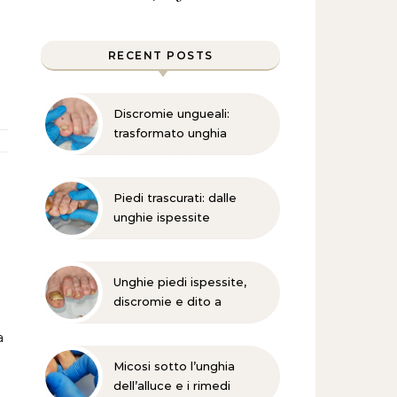
RECENT POSTS
Discromie ungueali:
trasformato unghia
danneggiata
Piedi trascurati: dalle
unghie ispessite
all’onicomicosi
Unghie piedi ispessite,
discromie e dito a
martello?
a
Micosi sotto l’unghia
dell’alluce e i rimedi