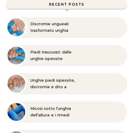
RECENT POSTS
Discromie ungueali:
trasformato unghia
danneggiata
Piedi trascurati: dalle
unghie ispessite
all’onicomicosi
Unghie piedi ispessite,
discromie e dito a
martello?
Micosi sotto l’unghia
dell’alluce e i rimedi