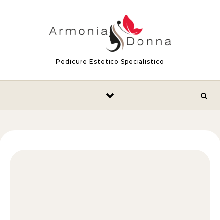
Skip to content
Pedicure Estetico Specialistico