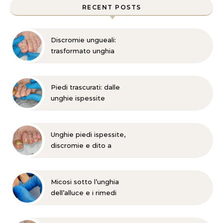
RECENT POSTS
Discromie ungueali:
trasformato unghia
danneggiata
Piedi trascurati: dalle
unghie ispessite
all’onicomicosi
Unghie piedi ispessite,
discromie e dito a
martello?
Micosi sotto l’unghia
dell’alluce e i rimedi