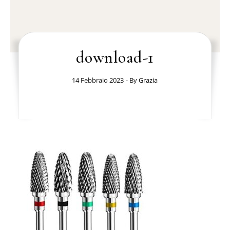
download-1
14 Febbraio 2023
- By
Grazia