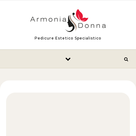
Skip to content
Pedicure Estetico Specialistico