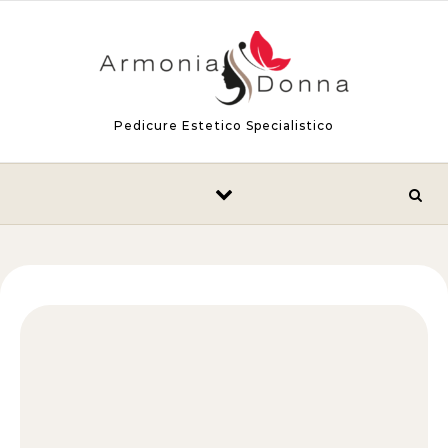
Skip to content
Pedicure Estetico Specialistico